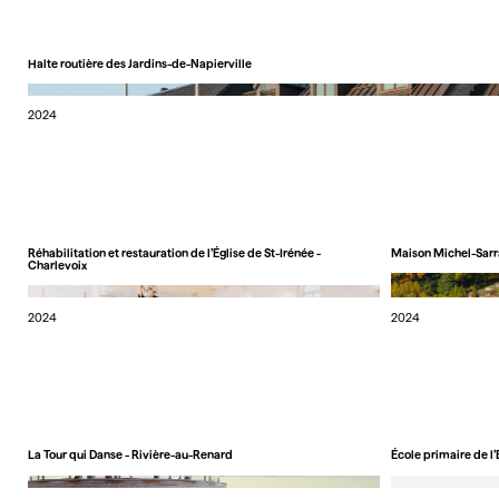
Halte routière des Jardins-de-Napierville
2024
Réhabilitation et restauration de l’Église de St-Irénée -
Maison Michel-Sarr
Charlevoix
2024
2024
La Tour qui Danse - Rivière-au-Renard
École primaire de l