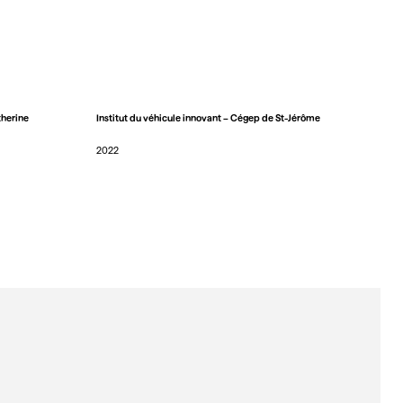
herine
Institut du véhicule innovant – Cégep de St-Jérôme
2022