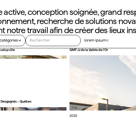
 active, conception soignée, grand res
ronnement, recherche de solutions novat
t notre travail afin de créer des lieux in
 catégories
lorem ipsum
aveluyville
GMF-U de la Vallée de l'Or
e Desgagnés – Québec
2025