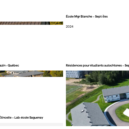
École Mgr Blanche – Sept-Îles
2024
azin - Québec
Résidences pour étudiants autochtones – Sep
’Étincelle – Lab-école Saguenay