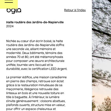
Retour à l’index
Retour à l’index
Halte routière des Jardins-de-Napierville
2024
Nichée au cœur d’un écrin boisé, la halte
routière des Jardins-de-Napierville s’offre
une seconde vie, alliant mémoire et
modernité. Deux bâtiments, témoins des
années 70 et 80, ont été métamorphosés
pour composer une œuvre architecturale
unifiée, tournée vers l’accueil et la
durabilité, avec la certification LEED Argent.
Le premier édifice, une maison canadienne
en pierre des champs, retrouve son éclat
grâce à la restauration minutieuse de sa
maçonnerie, l’élégance retrouvée des
linteaux en bois et une nouvelle toiture en
tôle à baguette. À l’intérieur, la lumière
s’invite généreusement : cloisons abattues,
plafonds ouverts, structure mise en valeur,
pour offrir un espace chaleureux et