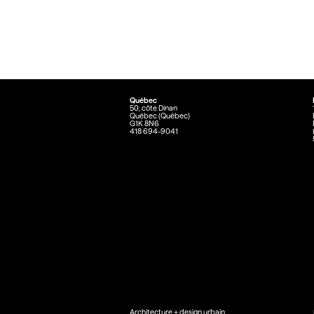
Québec
50, côte Dinan
Québec (Québec)
G1K 8N6
418 694-9041
Architecture + design urbain