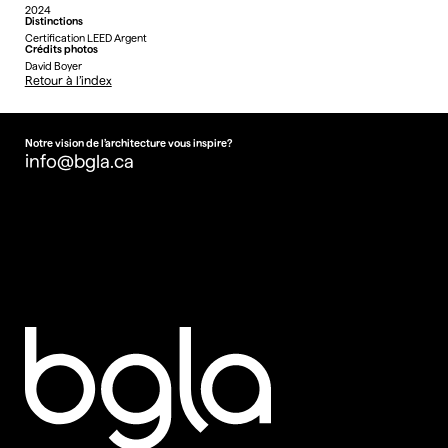
2024
Distinctions
Certification LEED Argent
Crédits photos
David Boyer
Retour à l’index
Retour à l’index
Notre vision de l’architecture vous inspire?
info@bgla.ca