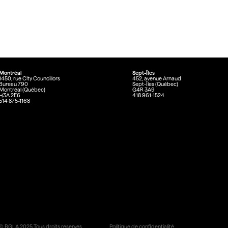
Montréal
Sept-Îles
1450, rue City Councillors
452, avenue Arnaud
Bureau 790
Sept-Îles (Québec)
Montréal (Québec)
G4R 3A9
H3A 2E6
418 961-1524
514 875-1168
© BGLA
2025
Tous droits reserves
Politique de confidentialité