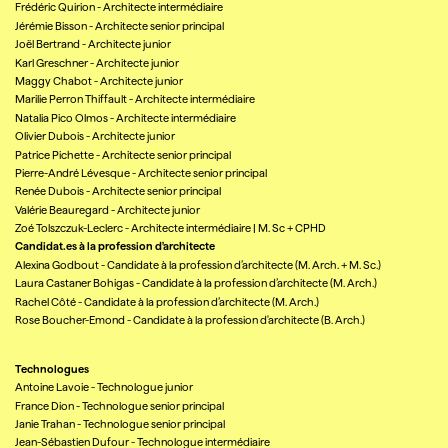
Frédéric Quirion
-
Architecte intermédiaire
Jérémie Bisson
-
Architecte senior principal
Joël Bertrand
-
Architecte junior
Karl Greschner
-
Architecte junior
Maggy Chabot
-
Architecte junior
Marilie Perron Thiffault
-
Architecte intermédiaire
Natalia Pico Olmos
-
Architecte intermédiaire
Olivier Dubois
-
Architecte junior
Patrice Pichette
-
Architecte senior principal
Pierre-André Lévesque
-
Architecte senior principal
Renée Dubois
-
Architecte senior principal
Valérie Beauregard
-
Architecte junior
Zoé Tolszczuk-Leclerc
-
Architecte intermédiaire | M. Sc + CPHD
​Candidat.es à la profession d'architecte
Alexina Godbout
-
Candidate à la profession d’architecte (M. Arch. + M. Sc.)
Laura Castaner Bohigas
-
Candidate à la profession d’architecte (M. Arch.)
Rachel Côté
-
Candidate à la profession d’architecte (M. Arch.)
Rose Boucher-Emond
-
Candidate à la profession d'architecte (B. Arch.)
Technologues
Antoine Lavoie
-
Technologue junior
France Dion
-
Technologue senior principal
Janie Trahan
-
Technologue senior principal
Jean-Sébastien Dufour
-
Technologue intermédiaire