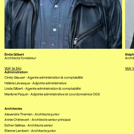
Émile Gilbert
Stéph
Architecte fondateur
Archit
Voir la bio
Voir 
Administration
Cindy Glauser
-
Agente administration & comptabilité
Hélène Lévesque
-
Adjointe administrative
Linda Gilbert
-
Agente administration & comptabilité
Marilyne Paquin
-
Adjointe administrative et coordonnatrice ODS
Architectes
Alexandre Therrien
-
Architecte junior
Annie Chênevert
-
Architecte senior principal
Esther Gélinas
-
Architecte senior
Étienne Lambert
-
Architecte junior