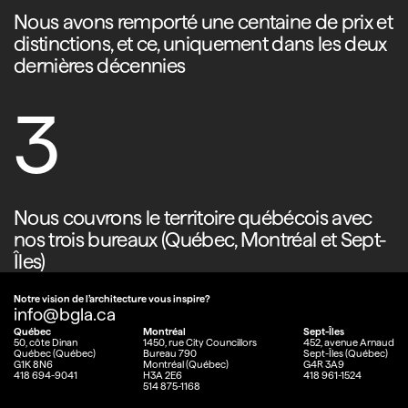
Nous avons remporté une centaine de prix et
distinctions, et ce, uniquement dans les deux
dernières décennies
3
Nous couvrons le territoire québécois avec
nos trois bureaux (Québec, Montréal et Sept-
Îles)
Notre vision de l’architecture vous inspire?
info@bgla.ca
Québec
Montréal
Sept-Îles
50, côte Dinan
1450, rue City Councillors
452, avenue Arnaud
Québec (Québec)
Bureau 790
Sept-Îles (Québec)
G1K 8N6
Montréal (Québec)
G4R 3A9
418 694-9041
H3A 2E6
418 961-1524
514 875-1168