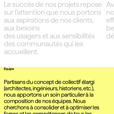
Le succès de nos projets repose
Av
sur l’attention que nous portons
no
aux aspirations de nos clients,
ef
aux besoins
be
des usagers et aux sensibilités
dé
des communautés qui les
accueillent.
Équipe
Partisans du concept de collectif élargi
(architectes, ingénieurs, historiens, etc.),
nous apportons un soin particulier à la
composition de nos équipes. Nous
cherchons à consolider et à optimiser les
forces et les compétences de tous les