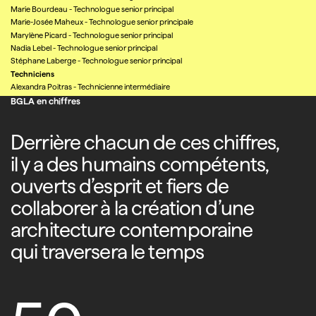
Marie Bourdeau
-
Technologue senior principal
Marie-Josée Maheux
-
Technologue senior principale
Marylène Picard
-
Technologue senior principal
Nadia Lebel
-
Technologue senior principal
Stéphane Laberge
-
Technologue senior principal
Techniciens
Alexandra Poitras
-
Technicienne intermédiaire
BGLA en chiffres
Derrière chacun de ces chiffres,
il y a des humains compétents,
ouverts d’esprit et fiers de
collaborer à la création d’une
architecture contemporaine
qui traversera le temps