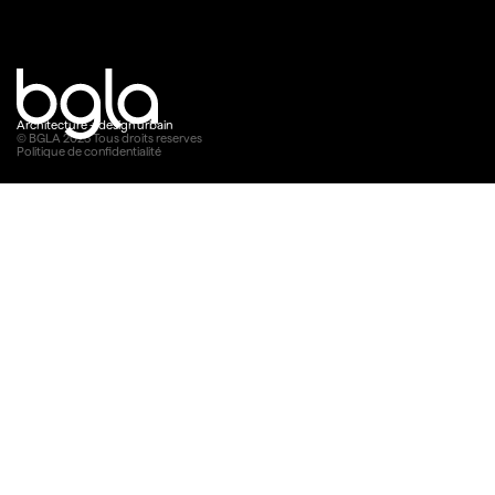
Architecture + design urbain
© BGLA
2025
Tous droits reserves
Politique de confidentialité