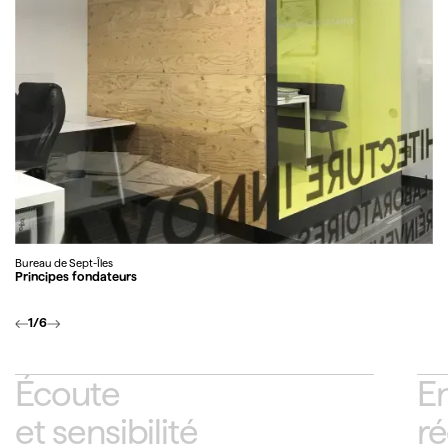
Bureau de Sept-Îles
Principes fondateurs
1
/
6
Écoute
E
et sensibilité
ré