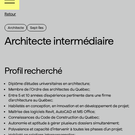
Retour
Retour
Architecte
Sept-Îles
Architecte intermédiaire
Profil recherché
Diplôme d’études universitaires en architecture;
Membre de l’Ordre des architectes du Québec;
Entre 5 et 10 années d’expérience pertinente dans une firme
d’architecture au Québec;
Habiletés en conception, en innovation et en développement de projet;
Maîtrise des logiciels Revit, AutoCAD et MS Office;
Connaissances du Code de Construction du Québec;
Autonomie et aptitude à gérer plusieurs dossiers simultanément;
Polyvalence et capacité d’intervenir à toutes les phases d’un projet;
Habileté en relations interpersonnelles;